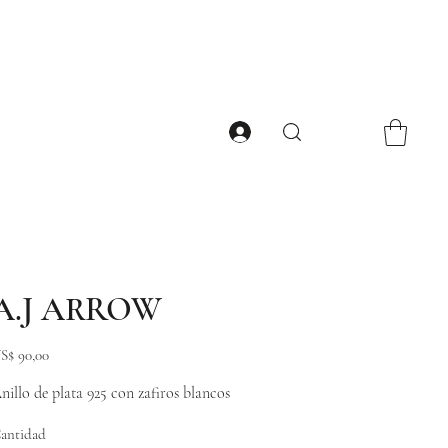
A.J ARROW
ecio
S$ 90,00
nillo de plata 925 con zafiros blancos
antidad