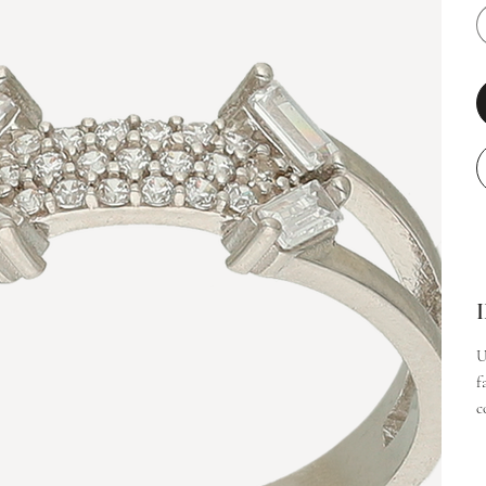
U
f
c