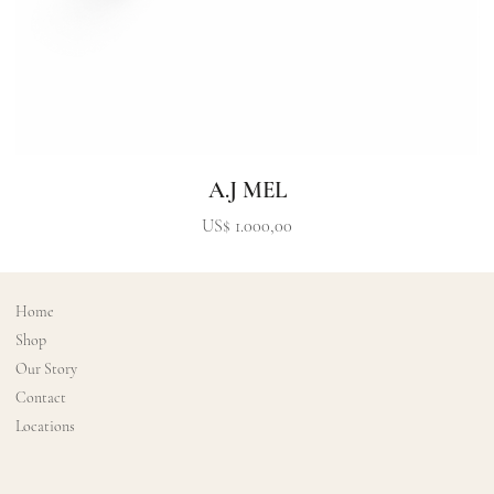
A.J MEL
Precio
US$ 1.000,00
Home
Shop
Our Story
Contact
Locations