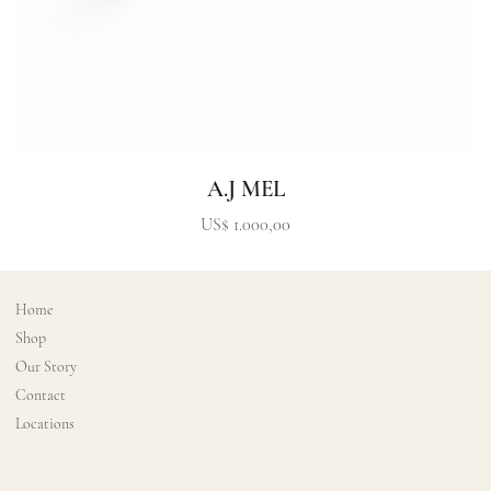
A.J MEL
Precio
US$ 1.000,00
Home
Shop
Our Story
Contact
Locations