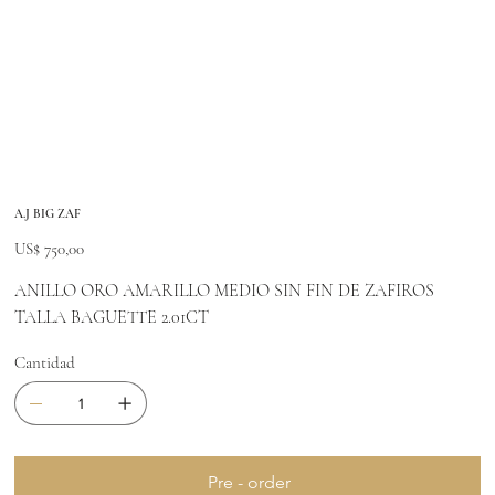
A.J BIG ZAF
Precio
US$ 750,00
ANILLO ORO AMARILLO MEDIO SIN FIN DE ZAFIROS
TALLA BAGUETTE 2.01CT
Cantidad
Pre - order