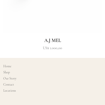
A.J MEL
Precio
US$ 1.000,00
Home
Shop
Our Story
Contact
Locations