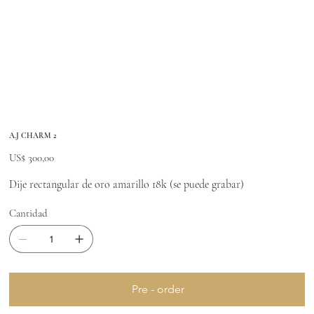
A.J CHARM 2
Precio
US$ 300,00
Dije rectangular de oro amarillo 18k (se puede grabar)
Cantidad
Pre - order