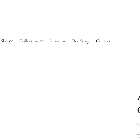
Shop
Collections
Servicios
Our Story
Contact
Pr
U
D