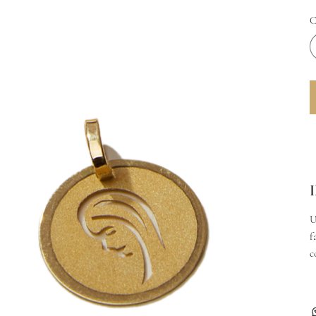
C
U
f
c