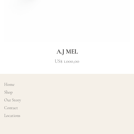
A.J MEL
Precio
US$ 1.000,00
Home
Shop
Our Story
Contact
Locations