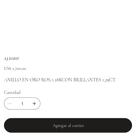
A.J DAISY
Precio
US$ 2.700,00
ANILLO EN ORO ROSA 18KCON BRILLANTES 1,29CT.
Cantidad
Agregar al carrito