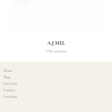
A.J MEL
Precio
US$ 1.000,00
Home
Shop
Our Story
Contact
Locations