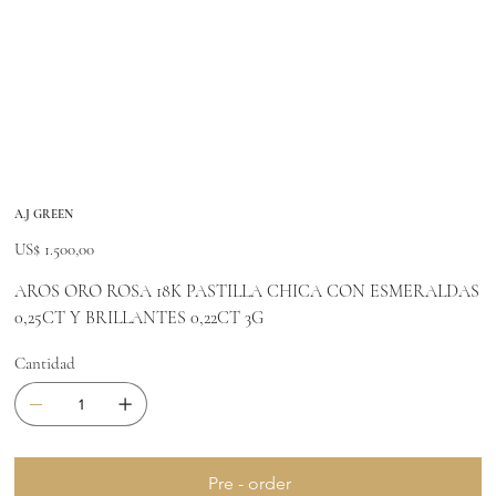
A.J GREEN
Precio
US$ 1.500,00
AROS ORO ROSA 18K PASTILLA CHICA CON ESMERALDAS
0,25CT Y BRILLANTES 0,22CT 3G
Cantidad
Pre - order