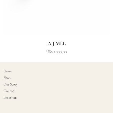
A.J MEL
Precio
US$ 1.000,00
Home
Shop
Our Story
Contact
Locations