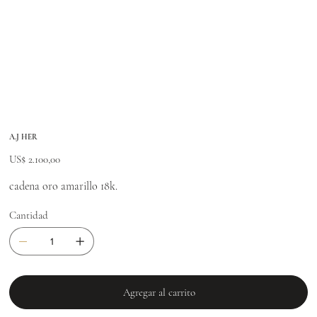
A.J HER
Precio
US$ 2.100,00
cadena oro amarillo 18k.
Cantidad
Agregar al carrito