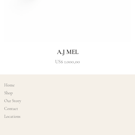
A.J MEL
Precio
US$ 1.000,00
Home
Shop
Our Story
Contact
Locations