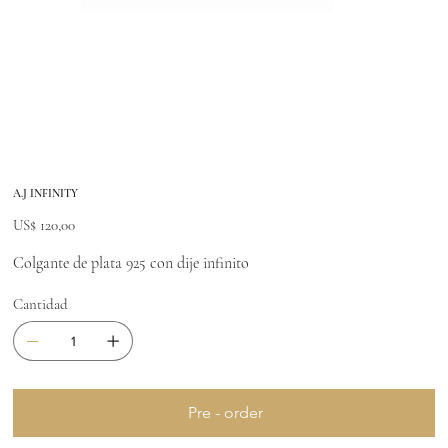
A.J INFINITY
Precio
US$ 120,00
Colgante de plata 925 con dije infinito
Cantidad
Pre - order