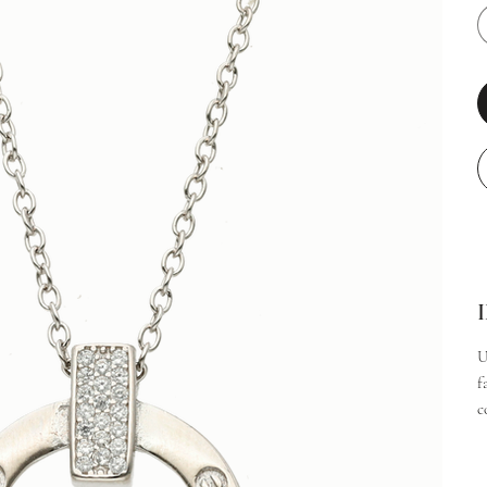
U
f
c