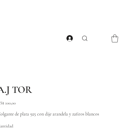
A.J TOR
ecio
S$ 100,00
olgante de plata 925 con dije arandela y zafiros blancos
antidad