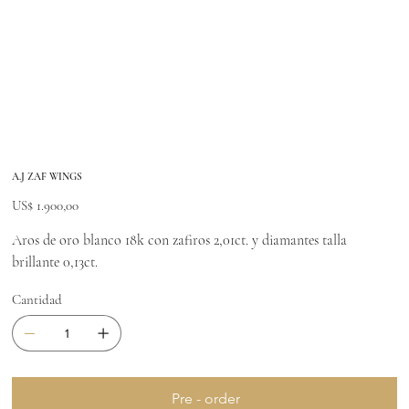
A.J ZAF WINGS
Precio
US$ 1.900,00
Aros de oro blanco 18k con zafiros 2,01ct. y diamantes talla
brillante 0,13ct.
Cantidad
Pre - order