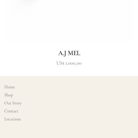
A.J MEL
Precio
US$ 1.000,00
Home
Shop
Our Story
Contact
Locations