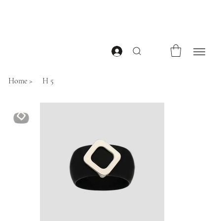
Home
>
H 5