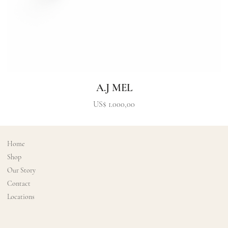
A.J MEL
Precio
US$ 1.000,00
Home
Shop
Our Story
Contact
Locations