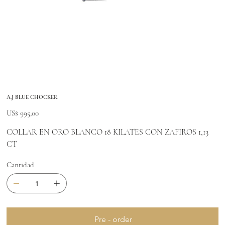
A.J BLUE CHOCKER
Precio
US$ 995,00
COLLAR EN ORO BLANCO 18 KILATES CON ZAFIROS 1,13
CT
Cantidad
Pre - order