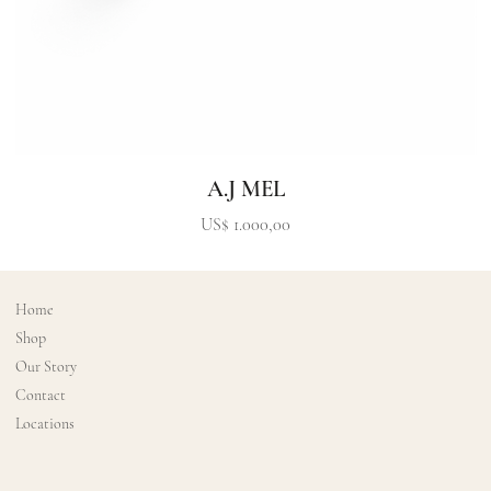
A.J MEL
Precio
US$ 1.000,00
Home
Shop
Our Story
Contact
Locations