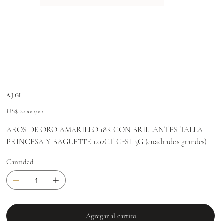
A.J GI
Precio
US$ 2.000,00
AROS DE ORO AMARILLO 18K CON BRILLANTES TALLA
PRINCESA Y BAGUETTE 1.02CT G-SI. 3G (cuadrados grandes)
Cantidad
Agregar al carrito