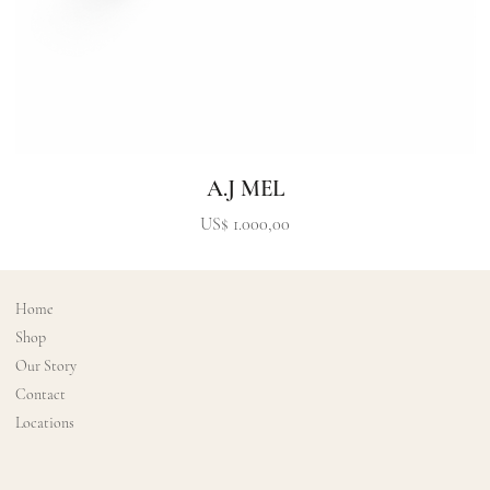
A.J MEL
Precio
US$ 1.000,00
Home
Shop
Our Story
Contact
Locations