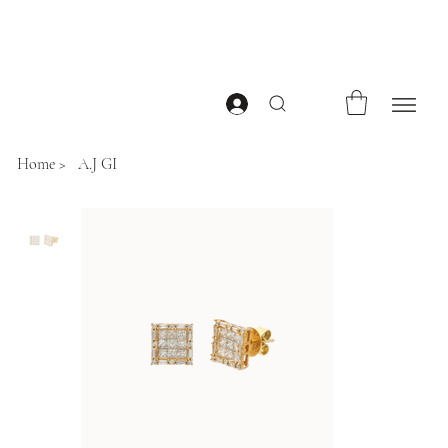
Home
>
A.J GI