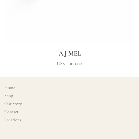
A.J MEL
Precio
US$ 1.000,00
Home
Shop
Our Story
Contact
Locations