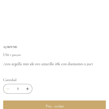
A.J ROUND
Precio
US$ 1.300,00
Aros argolla min ide oro amarillo 18k con diamantes 0,20ct
Cantidad
Pre - order