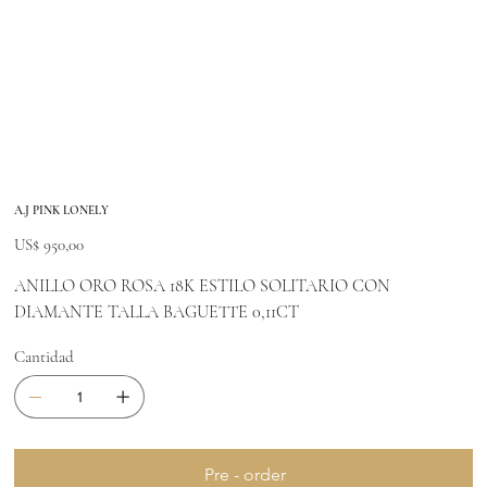
A.J PINK LONELY
Precio
US$ 950,00
ANILLO ORO ROSA 18K ESTILO SOLITARIO CON
DIAMANTE TALLA BAGUETTE 0,11CT
Cantidad
Pre - order