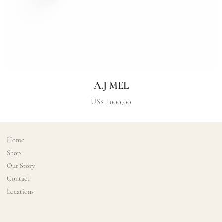
A.J MEL
Precio
US$ 1.000,00
Home
Shop
Our Story
Contact
Locations