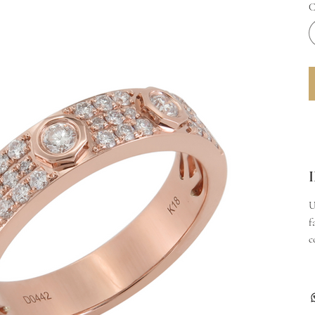
C
U
f
c