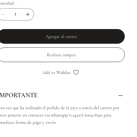
antidad
Agregar al carrito
Realizar compra
Add to Wishlist
IMPORTANTE
na vez que ha realizado el pedido de la joya a través del carrito por
avor ponerse en contacto via whatsapp (+54911) 6004-8392 para
oordinar forma de pago y envío.