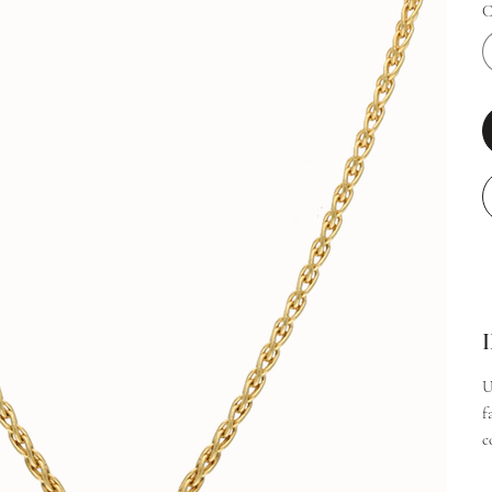
C
U
f
c