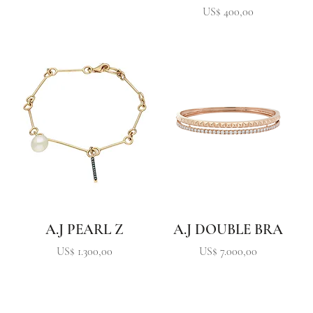
Precio
US$ 400,00
A.J PEARL Z
A.J DOUBLE BRA
Precio
Precio
US$ 1.300,00
US$ 7.000,00