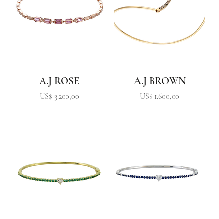
A.J ROSE
A.J BROWN
Precio
Precio
US$ 3.200,00
US$ 1.600,00