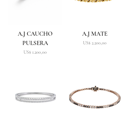
A.J CAUCHO
A.J MATE
PULSERA
Precio
US$ 2.200,00
Precio
US$ 1.200,00