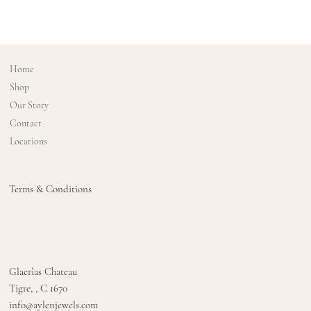
Home
Shop
Our Story
Contact
Locations
Terms & Conditions
Glaerîas Chateau
Tigre, , C 1670
info@aylenjewels.com