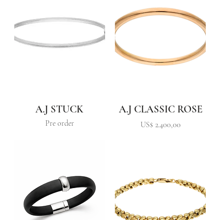
A.J STUCK
A.J CLASSIC ROSE
Pre order
Precio
US$ 2.400,00