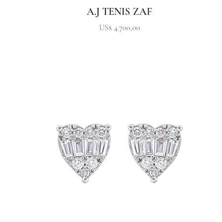
A.J TENIS ZAF
Precio
US$ 4.700,00