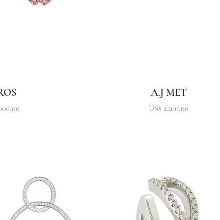
 ROS
A.J MET
Precio
000,00
US$ 2.200,00