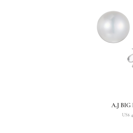
A.J BIG
Preci
US$ 4