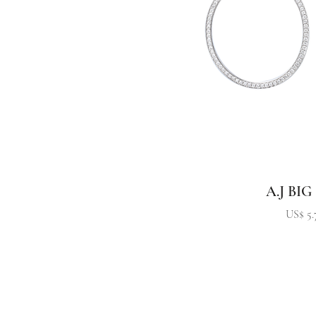
A.J BIG
Precio
US$ 5.