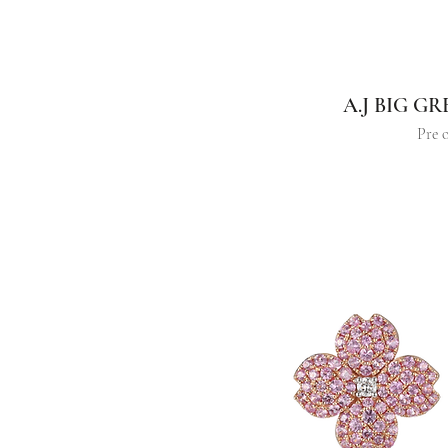
A.J BIG G
Pre 