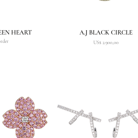
REEN HEART
A.J BLACK CIRCLE
order
Precio
US$ 2.900,00