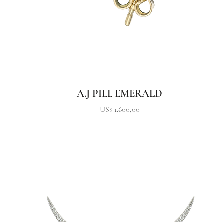
A.J PILL EMERALD
Precio
US$ 1.600,00