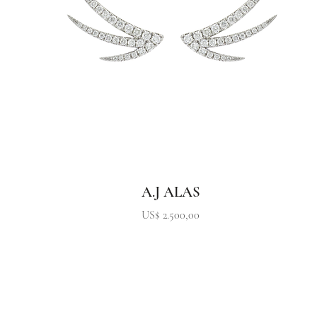
A.J ALAS
Precio
US$ 2.500,00