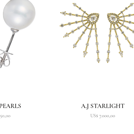
 PEARLS
A.J STARLIGHT
o
Precio
50,00
US$ 7.000,00