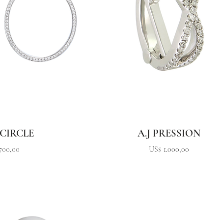
 CIRCLE
A.J PRESSION
Precio
700,00
US$ 1.000,00