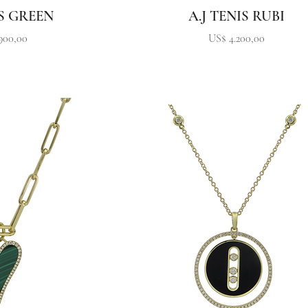
IS GREEN
A.J TENIS RUBI
Precio
900,00
US$ 4.200,00