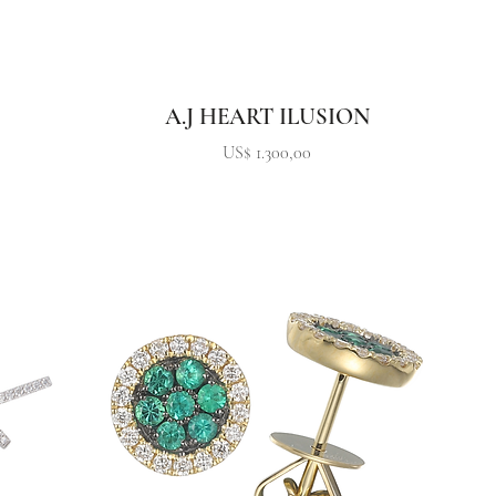
A.J HEART ILUSION
Precio
US$ 1.300,00